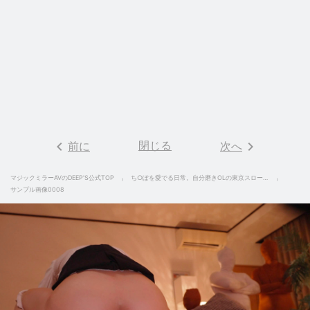
keyboard_arrow_left
閉じる
keyboard_arrow_right
前に
次へ
マジックミラーAVのDEEP'S公式TOP
ち○ぽを愛でる日常。自分磨きOLの東京スローライフ 真野祈
サンプル画像0008