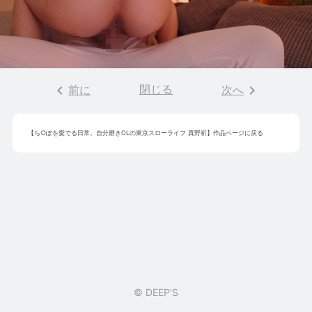
keyboard_arrow_left
閉じる
keyboard_arrow_right
前に
次へ
【
ち○ぽを愛でる日常。自分磨きOLの東京スローライフ 真野祈
】作品ページに戻る
© DEEP'S