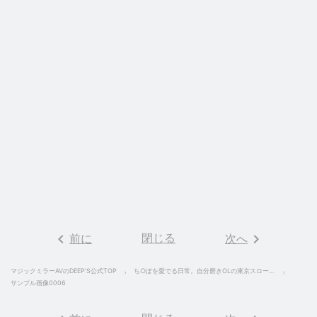
keyboard_arrow_left
閉じる
keyboard_arrow_right
前に
次へ
マジックミラーAVのDEEP'S公式TOP
ち○ぽを愛でる日常。自分磨きOLの東京スローライフ 真野祈
サンプル画像0006