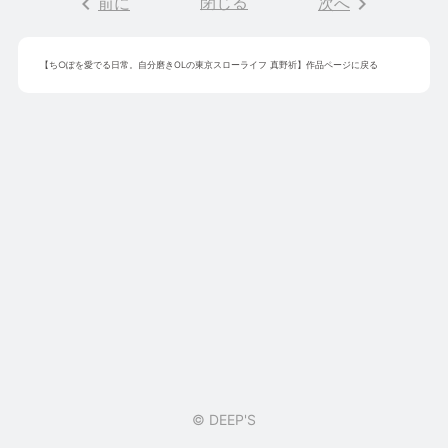
keyboard_arrow_left
閉じる
keyboard_arrow_right
前に
次へ
【
ち○ぽを愛でる日常。自分磨きOLの東京スローライフ 真野祈
】作品ページに戻る
© DEEP'S