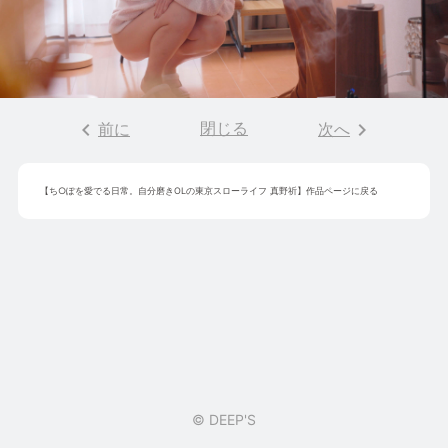
keyboard_arrow_left
閉じる
keyboard_arrow_right
前に
次へ
【
ち○ぽを愛でる日常。自分磨きOLの東京スローライフ 真野祈
】作品ページに戻る
© DEEP'S