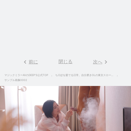
keyboard_arrow_left
閉じる
keyboard_arrow_right
前に
次へ
マジックミラーAVのDEEP'S公式TOP
ち○ぽを愛でる日常。自分磨きOLの東京スローライフ 真野祈
サンプル画像0002