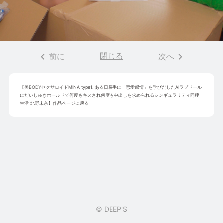
keyboard_arrow_left
閉じる
keyboard_arrow_right
前に
次へ
【
美BODYセクサロイドMINA type1. ある日勝手に「恋愛感情」を学びだしたAIラブドール
にだいしゅきホールドで何度もキスされ何度も中出しを求められるシンギュラリティ同棲
生活 北野未奈
】作品ページに戻る
© DEEP'S