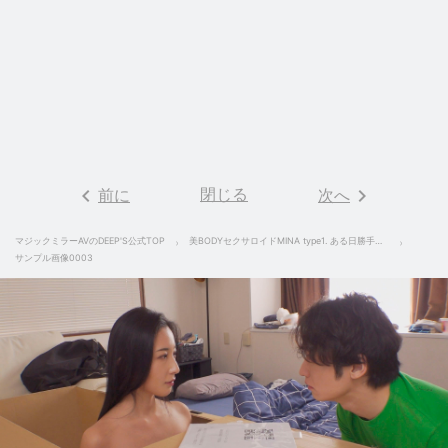
keyboard_arrow_left
閉じる
keyboard_arrow_right
前に
次へ
マジックミラーAVのDEEP'S公式TOP
美BODYセクサロイドMINA type1. ある日勝手に「恋愛感情」を学びだしたAIラブドールにだいしゅきホールドで何度もキスされ何度も中出しを求められるシンギュラリティ同棲生活 北野未奈
サンプル画像0003