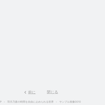
keyboard_arrow_left
閉じる
前に
P
羽月乃蒼の時間を自由に止められる世界
サンプル画像0010