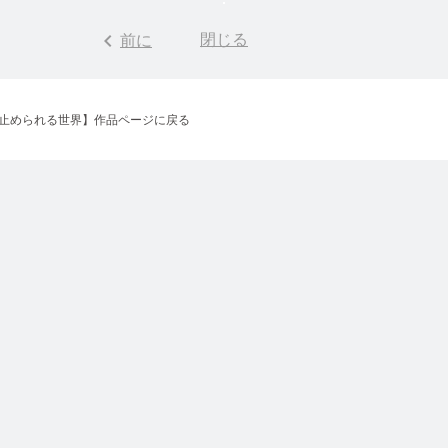
keyboard_arrow_left
閉じる
前に
止められる世界
】作品ページに戻る