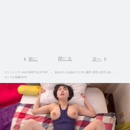
keyboard_arrow_left
閉じる
keyboard_arrow_right
前に
次へ
マジックミラーAVのDEEP'S公式TOP
狙われたのは妹のスク水と爆乳 発育を見守り続けた変態兄がついに妹を水着のままハメまくった家庭内近親相姦映像 Rec-３ 糸井瑠花
サンプル画像0009