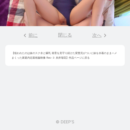
keyboard_arrow_left
閉じる
keyboard_arrow_right
前に
次へ
【
狙われたのは妹のスク水と爆乳 発育を見守り続けた変態兄がついに妹を水着のままハメ
まくった家庭内近親相姦映像 Rec-３ 糸井瑠花
】作品ページに戻る
© DEEP'S