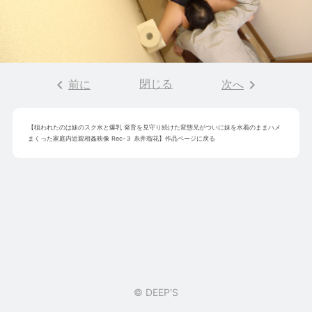
keyboard_arrow_left
閉じる
keyboard_arrow_right
前に
次へ
【
狙われたのは妹のスク水と爆乳 発育を見守り続けた変態兄がついに妹を水着のままハメ
まくった家庭内近親相姦映像 Rec-３ 糸井瑠花
】作品ページに戻る
© DEEP'S