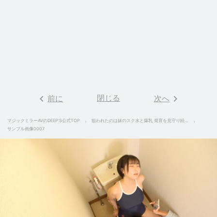
keyboard_arrow_left
閉じる
keyboard_arrow_right
前に
次へ
マジックミラーAVのDEEP'S公式TOP
狙われたのは妹のスク水と爆乳 発育を見守り続けた変態兄がついに妹を水着のままハメまくった家庭内近親相姦映像 Rec-３ 糸井瑠花
サンプル画像0007