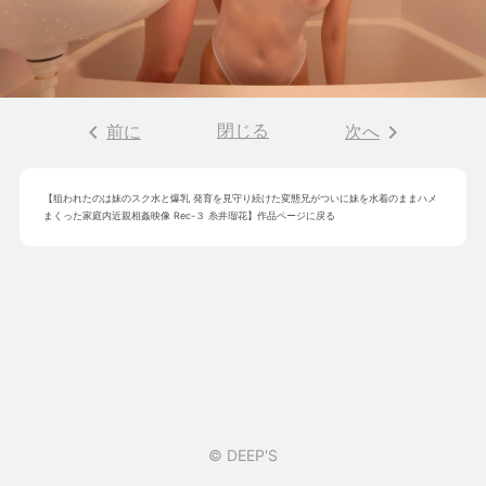
keyboard_arrow_left
閉じる
keyboard_arrow_right
前に
次へ
【
狙われたのは妹のスク水と爆乳 発育を見守り続けた変態兄がついに妹を水着のままハメ
まくった家庭内近親相姦映像 Rec-３ 糸井瑠花
】作品ページに戻る
© DEEP'S