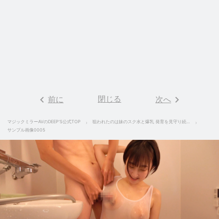
keyboard_arrow_left
閉じる
keyboard_arrow_right
前に
次へ
マジックミラーAVのDEEP'S公式TOP
狙われたのは妹のスク水と爆乳 発育を見守り続けた変態兄がついに妹を水着のままハメまくった家庭内近親相姦映像 Rec-３ 糸井瑠花
サンプル画像0005