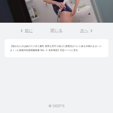
keyboard_arrow_left
閉じる
keyboard_arrow_right
前に
次へ
【
狙われたのは妹のスク水と爆乳 発育を見守り続けた変態兄がついに妹を水着のままハメ
まくった家庭内近親相姦映像 Rec-３ 糸井瑠花
】作品ページに戻る
© DEEP'S