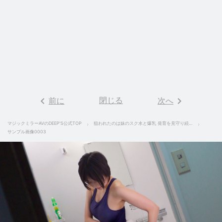
keyboard_arrow_left
閉じる
keyboard_arrow_right
前に
次へ
マジックミラーAVのDEEP'S公式TOP
狙われたのは妹のスク水と爆乳 発育を見守り続けた変態兄がついに妹を水着のままハメまくった家庭内近親相姦映像 Rec-３ 糸井瑠花
サンプル画像0003