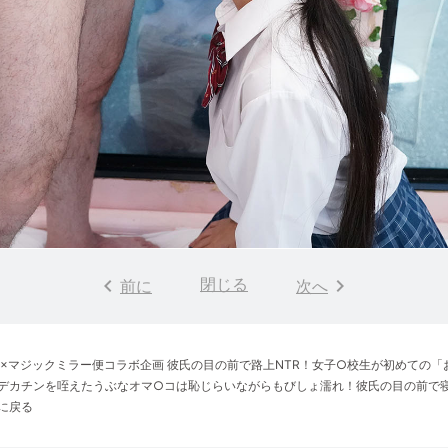
keyboard_arrow_left
閉じる
keyboard_arrow_right
前に
次へ
V×マジックミラー便コラボ企画 彼氏の目の前で路上NTR！女子○校生が初めての
デカチンを咥えたうぶなオマ○コは恥じらいながらもびしょ濡れ！彼氏の目の前で
に戻る