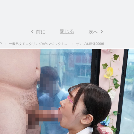
keyboard_arrow_left
閉じる
keyboard_arrow_right
前に
次へ
P
一般男女モニタリングAV×マジックミラー便コラボ企画 彼氏の目の前で路上NTR！女子○校生が初めての「お口だけでコンドーム装着」に挑戦！ノーハンドでデカチンを咥えたうぶなオマ○コは恥じらいながらもびしょ濡れ！彼氏の目の前で寝取って最後はゴムを外して生中出し！
サンプル画像0006