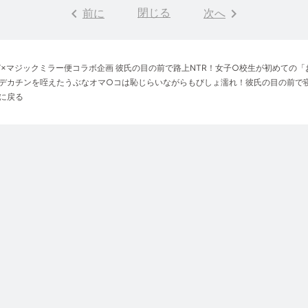
keyboard_arrow_left
閉じる
keyboard_arrow_right
前に
次へ
V×マジックミラー便コラボ企画 彼氏の目の前で路上NTR！女子○校生が初めての
デカチンを咥えたうぶなオマ○コは恥じらいながらもびしょ濡れ！彼氏の目の前で
に戻る