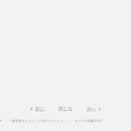
keyboard_arrow_left
閉じる
keyboard_arrow_right
前に
次へ
P
一般男女モニタリングAV×マジックミラー便コラボ企画 彼氏の目の前で路上NTR！女子○校生が初めての「お口だけでコンドーム装着」に挑戦！ノーハンドでデカチンを咥えたうぶなオマ○コは恥じらいながらもびしょ濡れ！彼氏の目の前で寝取って最後はゴムを外して生中出し！
サンプル画像0004