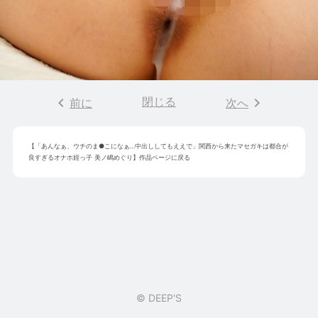
keyboard_arrow_left
閉じる
keyboard_arrow_right
前に
次へ
【
「あんなぁ、ウチのま●こになぁ…中出ししてもええで」関西から来たマセガキは都合が
良すぎるオナホ姪っ子 美ノ嶋めぐり
】作品ページに戻る
© DEEP'S