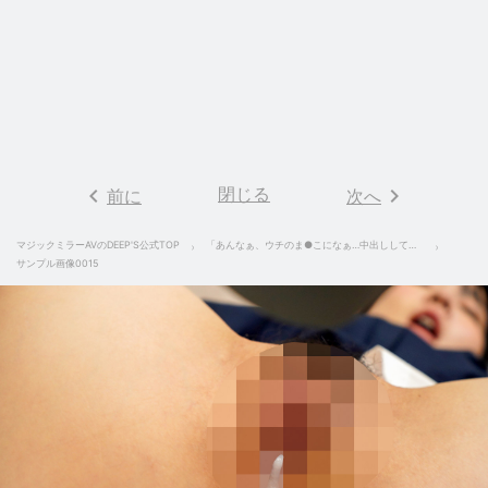
keyboard_arrow_left
閉じる
keyboard_arrow_right
前に
次へ
マジックミラーAVのDEEP'S公式TOP
「あんなぁ、ウチのま●こになぁ…中出ししてもええで」関西から来たマセガキは都合が良すぎるオナホ姪っ子 美ノ嶋めぐり
サンプル画像0015