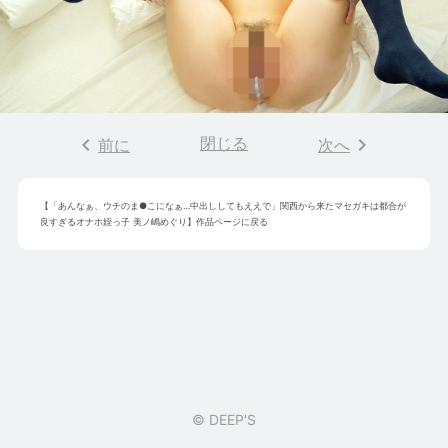
keyboard_arrow_left
閉じる
keyboard_arrow_right
前に
次へ
【
「あんなぁ、ウチのま●こになぁ…中出ししてもええで」関西から来たマセガキは都合が
良すぎるオナホ姪っ子 美ノ嶋めぐり
】作品ページに戻る
© DEEP'S