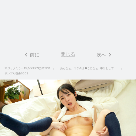
keyboard_arrow_left
閉じる
keyboard_arrow_right
前に
次へ
マジックミラーAVのDEEP'S公式TOP
「あんなぁ、ウチのま●こになぁ…中出ししてもええで」関西から来たマセガキは都合が良すぎるオナホ姪っ子 美ノ嶋めぐり
サンプル画像0003