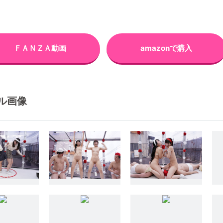
ＦＡＮＺＡ動画
amazonで購入
ル画像