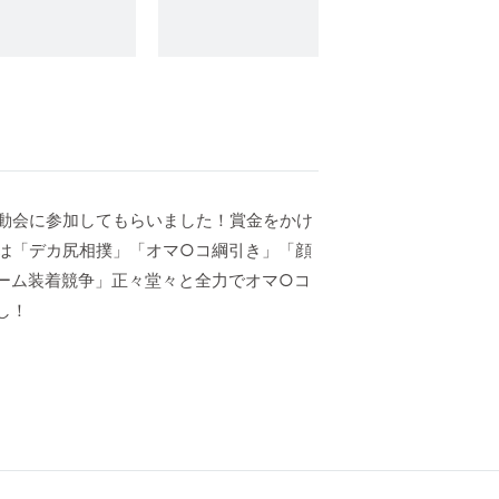
動会に参加してもらいました！賞金をかけ
は「デカ尻相撲」「オマ○コ綱引き」「顔
ーム装着競争」正々堂々と全力でオマ○コ
し！