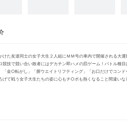
介
かけた友達同士の女子大生２人組にＭＭ号の車内で開催される大運
ロ競技で競い合い敗者にはデカチン即ハメの罰ゲーム！バトル種目
」「金○転がし」「膣ウエイトリフティング」「お口だけでコンド
ろげて戦う女子大生たちの姿に心もチ○ポも熱くなること間違いな