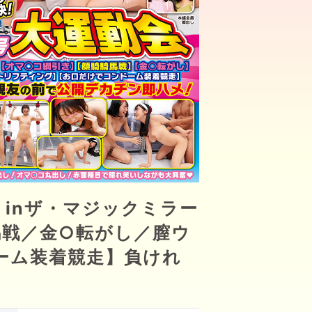
 inザ・マジックミラー
馬戦／金○転がし／膣ウ
ーム装着競走】負けれ